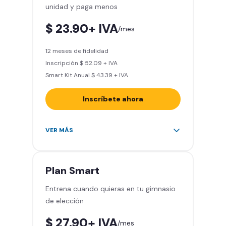
unidad y paga menos
mundo
Sin cargo por cancelación
$ 23.90+ IVA
/mes
Smart Fit App
Smart Fit Go
12 meses de fidelidad
Invitar un amigo a entrenar
Inscripción $ 52.09 + IVA
Sillones de masaje
Smart Kit Anual $ 43.39 + IVA
Inscríbete ahora
Área de peso libre, peso
VER MÁS
integrado, cardio y clases
grupales
Acceso a todas las áreas del
Plan
Smart
gimnasio
Entrena cuando quieras en tu gimnasio
Acceso a otros Smart Fit en el
de elección
mundo
Sin cargo por cancelación
$ 27.90+ IVA
/mes
Smart Fit App