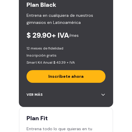
Plan
Black
Entrena en cualquiera de nuestros
gimnasios en Latinoamérica
$ 29.90+ IVA
/mes
12 meses de fidelidad
Inscripción gratis
Smart Kit Anual $ 43.39 + IVA
Inscríbete ahora
Área de peso libre, peso
VER MÁS
integrado, cardio y clases
grupales
Acceso a todas las áreas del
Plan
Fit
gimnasio
Entrena todo lo que quieras en tu
Acceso a otros Smart Fit en el