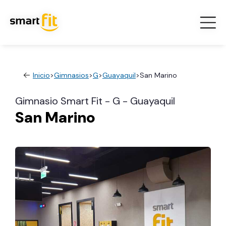
Inicio
>
Gimnasios
>
G
>
Guayaquil
>
San Marino
Gimnasio Smart Fit - G - Guayaquil
San Marino