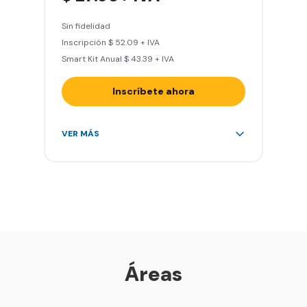
Smart Fit Go
Sin fidelidad
Invitar un amigo a entrenar
Inscripción $ 52.09 + IVA
Sillones de masaje
Smart Kit Anual $ 43.39 + IVA
Inscríbete ahora
Área de peso libre, peso
VER MÁS
integrado, cardio y clases
grupales
Acceso a todas las áreas del
gimnasio
Acceso a otros Smart Fit en el
mundo
Sin cargo por cancelación
Smart Fit App
Áreas
Smart Fit Go
Invitar un amigo a entrenar