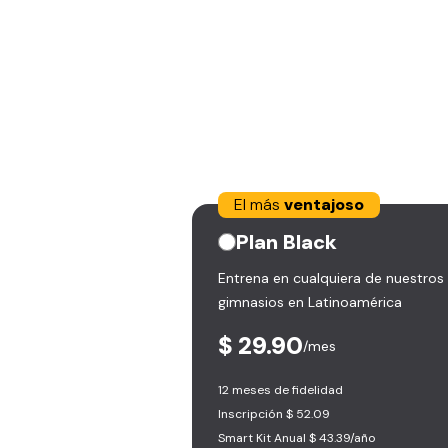
El más
ventajoso
Plan
Black
Entrena en cualquiera de nuestros
gimnasios en Latinoamérica
$ 29.90
/mes
12 meses de fidelidad
Inscripción $ 52.09
Smart Kit Anual $ 43.39/año