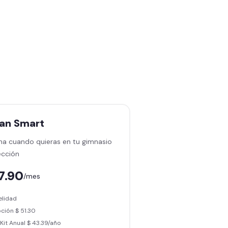
lan
Smart
na cuando quieras en tu gimnasio
ección
7.90
/mes
delidad
ción $ 51.30
Kit Anual $ 43.39/año