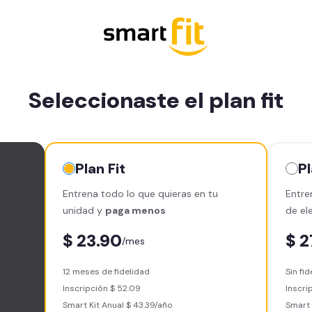
Seleccionaste el plan
fit
Plan
Fit
P
Entrena todo lo que quieras en tu
Entre
unidad y
paga menos
de el
$ 23.90
$ 2
/mes
12 meses de fidelidad
Sin fi
Inscripción $ 52.09
Inscrip
Smart Kit Anual $ 43.39/año
Smart 