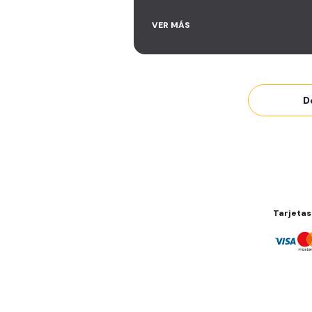
VER MÁS
Área de peso libre, peso
integrado, cardio y clases
grupales
Acceso a todas las áreas del
D
gimnasio
Acceso a otros Smart Fit en e
mundo
Sin cargo por cancelación
Smart Fit App
Smart Fit Go
Invitar un amigo a entrenar
Tarjetas
Sillones de masaje