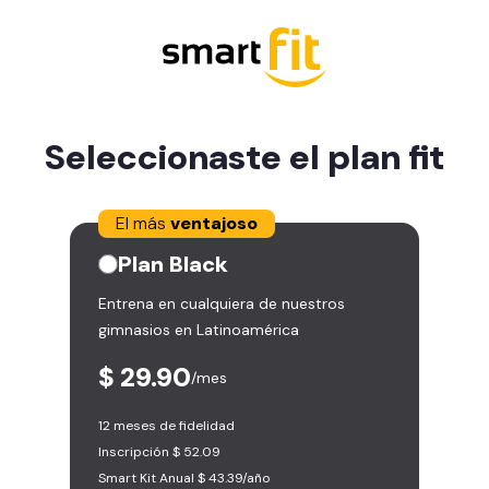
Seleccionaste el plan
fit
El más
ventajoso
Plan
Black
Entrena en cualquiera de nuestros
gimnasios en Latinoamérica
$ 29.90
/mes
12 meses de fidelidad
Inscripción $ 52.09
Smart Kit Anual $ 43.39/año