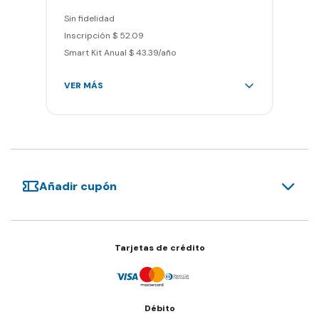
Smart Fit App
Sin fidelidad
Smart Fit Go
Inscripción $ 52.09
Invitar un amigo a entrenar
Smart Kit Anual $ 43.39/año
Sillones de masaje
VER MÁS
Área de peso libre, peso
integrado, cardio y clases
grupales
Acceso a todas las áreas del
gimnasio
Añadir cupón
Acceso a otros Smart Fit en el
mundo
Sin cargo por cancelación
Smart Fit App
Tarjetas de crédito
Smart Fit Go
Invitar un amigo a entrenar
Sillones de masaje
Débito