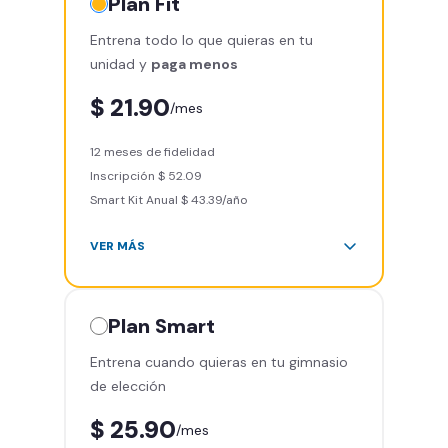
Plan
Fit
Entrena todo lo que quieras en tu
unidad y
paga menos
$ 21.90
/mes
12 meses de fidelidad
Inscripción $ 52.09
Smart Kit Anual $ 43.39/año
VER MÁS
Área de peso libre, peso
integrado, cardio y clases
grupales
Plan
Smart
Acceso a todas las áreas del
Entrena cuando quieras en tu gimnasio
gimnasio
de elección
Acceso a otros Smart Fit en el
mundo
$ 25.90
/mes
Sin cargo por cancelación