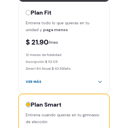
Plan
Fit
Entrena todo lo que quieras en tu
unidad y
paga menos
$ 21.90
/mes
12 meses de fidelidad
Inscripción $ 52.09
Smart Kit Anual $ 43.39/año
VER MÁS
Área de peso libre, peso
integrado, cardio y clases
grupales
Plan
Smart
Acceso a todas las áreas del
Entrena cuando quieras en tu gimnasio
gimnasio
de elección
Acceso a otros Smart Fit en el