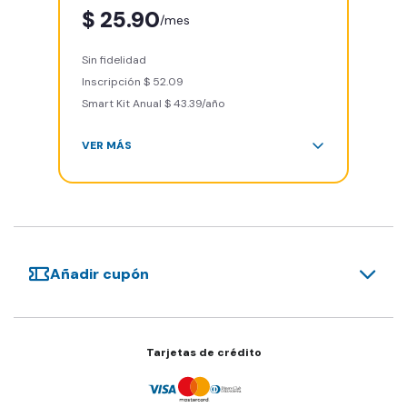
mundo
$ 25.90
/mes
Sin cargo por cancelación
Smart Fit App
Sin fidelidad
Smart Fit Go
Inscripción $ 52.09
Invitar un amigo a entrenar
Smart Kit Anual $ 43.39/año
Sillones de masaje
VER MÁS
Área de peso libre, peso
integrado, cardio y clases
grupales
Acceso a todas las áreas del
gimnasio
Añadir cupón
Acceso a otros Smart Fit en el
mundo
Sin cargo por cancelación
Smart Fit App
Tarjetas de crédito
Smart Fit Go
Invitar un amigo a entrenar
Sillones de masaje